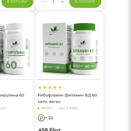
В КОРЗИНУ
В КОРЗИНУ
пирулина 60
Рибофлавин (Витамин В2) 60
капс. веган
Много
К061
Арт.: К111ВЕГ
+ 22
458
₽
/шт