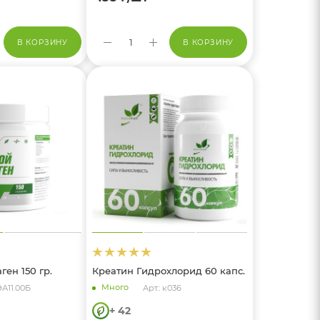
В КОРЗИНУ
В КОРЗИНУ
ен 150 гр.
Креатин Гидрохлорид 60 капс.
Много
ЭА11.00Б
Арт.: к036
+ 42