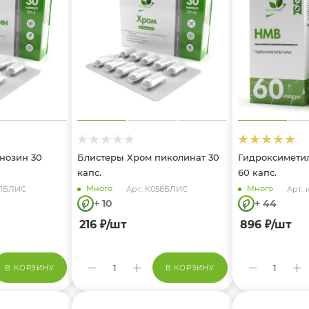
рнозин 30
Блистеры Хром пиколинат 30
Гидроксимети
капс.
60 капс.
Много
Много
071БЛИС
Арт.: К058БЛИС
Арт.: 
+ 10
+ 44
216
₽
/шт
896
₽
/шт
В КОРЗИНУ
В КОРЗИНУ