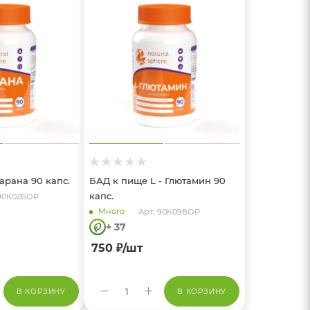
арана 90 капс.
БАД к пище L - Глютамин 90
капс.
 90К02БОР
Много
Арт.: 90К09БОР
+ 37
750
₽
/шт
В КОРЗИНУ
В КОРЗИНУ