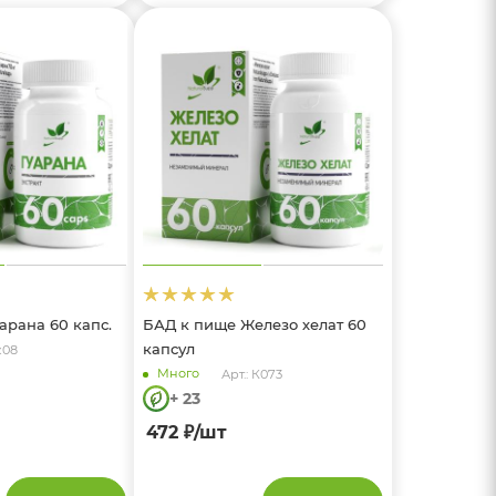
арана 60 капс.
БАД к пище Железо хелат 60
капсул
к08
Много
Арт.: К073
+ 23
472
₽
/шт