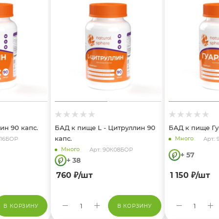
ин 90 капс.
БАД к пище L - Цитруллин 90
БАД к пище Гу
капс.
Много
0К16БОР
Арт.:
Много
Арт.: 90К08БОР
+ 57
+ 38
760
₽
/шт
1 150
₽
/шт
В КОРЗИНУ
В КОРЗИНУ