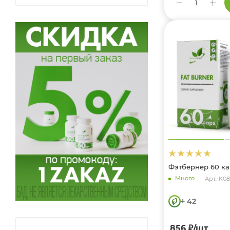
Фэтбернер 60 ка
Много
Арт.: К08
+ 42
856
₽
/шт