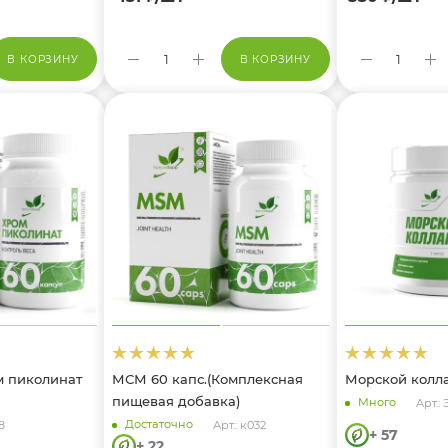
В КОРЗИНУ
В КОРЗИНУ
м пиколинат
МСМ 60 капс.(Комплексная
Морской коллаг
пищевая добавка)
Много
Арт.: 
Достаточно
8
Арт.: к032
+ 57
+ 22