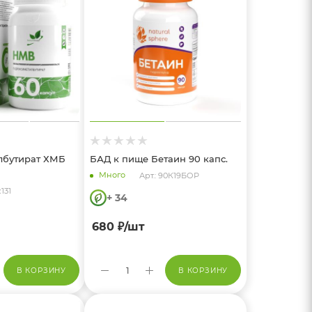
лбутират ХМБ
БАД к пище Бетаин 90 капс.
Много
Арт.: 90К19БОР
к131
+ 34
680
₽
/шт
В КОРЗИНУ
В КОРЗИНУ