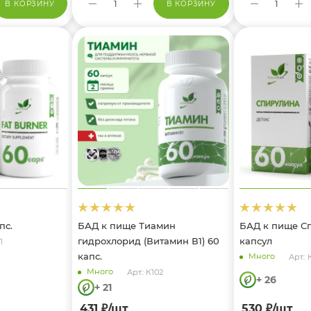
В КОРЗИНУ
В КОРЗИНУ
пс.
БАД к пище Тиамин
БАД к пище С
гидрохлорид (Витамин В1) 60
капсул
1
капс.
Много
Арт.: 
Много
Арт.: К102
+ 26
+ 21
431
₽
/шт
530
₽
/шт