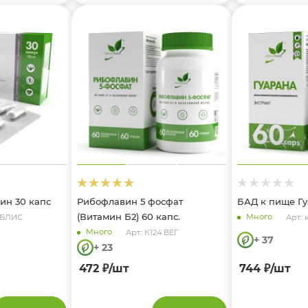
ин 30 капс
Рибофлавин 5 фосфат
БАД к пище Гу
(Витамин Б2) 60 капс.
Много
03БЛИС
Арт.: 
Много
Арт.: К124 ВЕГ
+ 37
+ 23
472
₽
/шт
744
₽
/шт