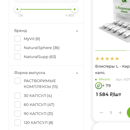
216
4 900
Бренд
MyVit (
6
)
NaturalSphere (
36
)
NaturalSupp (
63
)
Блистеры L - Ка
Форма выпуска
капс.
Много
Арт.: К
РАСТВОРИМЫЕ
+ 79
КОМПЛЕКСЫ (
15
)
1 584
₽
/шт
30 КАПСУЛ (
4
)
60 КАПСУЛ (
47
)
90 КАПСУЛ (
31
)
120 КАПСУЛ (
8
)