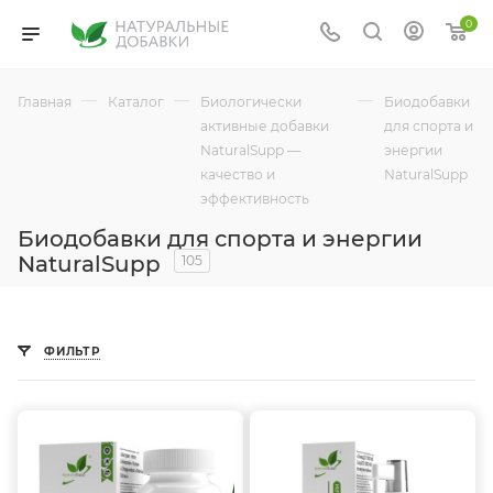
0
—
—
—
Главная
Каталог
Биологически
Биодобавки
активные добавки
для спорта и
NaturalSupp —
энергии
качество и
NaturalSupp
эффективность
Биодобавки для спорта и энергии
NaturalSupp
105
ФИЛЬТР