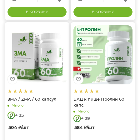
В КОРЗИНУ
В КОРЗИНУ
ЗМА / ZMA / 60 капсул
БАД к пище Пролин 60
капс.
Много
Много
+ 25
+ 29
504
₽
/шт
584
₽
/шт