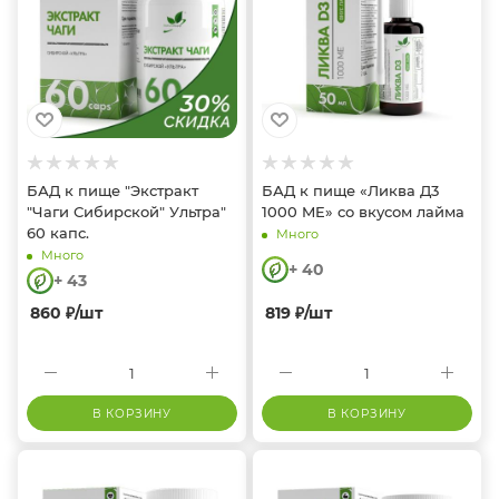
БАД к пище "Экстракт
БАД к пище «Ликва Д3
"Чаги Сибирской" Ультра"
1000 ME» со вкусом лайма
60 капс.
Много
Много
+ 40
+ 43
860
₽
/шт
819
₽
/шт
В КОРЗИНУ
В КОРЗИНУ