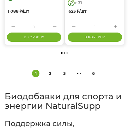
+ 31
1 088
₽
/шт
623
₽
/шт
В КОРЗИНУ
В КОРЗИНУ
1
2
3
6
Биодобавки для спорта и
энергии NaturalSupp
Поддержка силы,