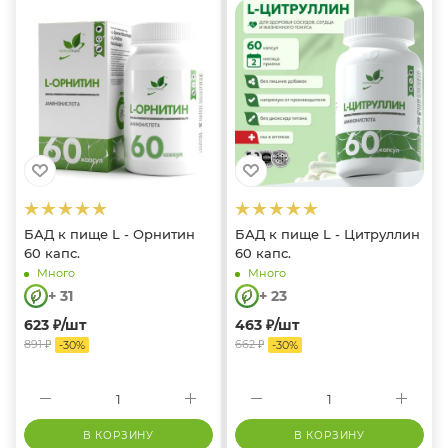
БАД к пище L - Орнитин
БАД к пище L - Цитруллин
60 капс.
60 капс.
Много
Много
+ 31
+ 23
623
₽
/шт
463
₽
/шт
891
₽
662
₽
-
30
%
-
30
%
В КОРЗИНУ
В КОРЗИНУ