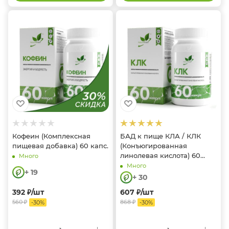
Кофеин (Комплексная
БАД к пище КЛА / КЛК
пищевая добавка) 60 капс.
(Конъюгированная
линолевая кислота) 60
Много
капс.
Много
+ 19
+ 30
392
₽
/шт
607
₽
/шт
560
₽
868
₽
-
30
%
-
30
%