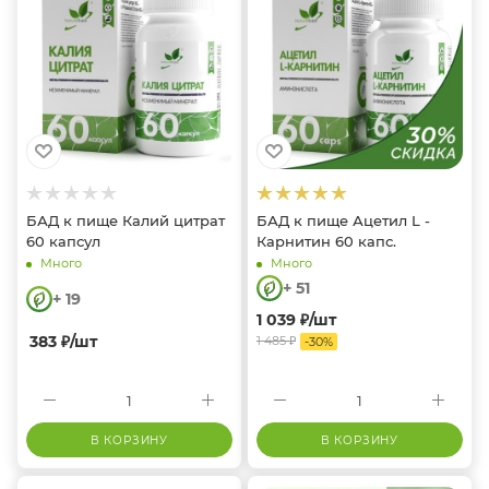
БАД к пище Калий цитрат
БАД к пище Ацетил L -
60 капсул
Карнитин 60 капс.
Много
Много
+ 51
+ 19
1 039
₽
/шт
383
₽
/шт
1 485
₽
-
30
%
В КОРЗИНУ
В КОРЗИНУ