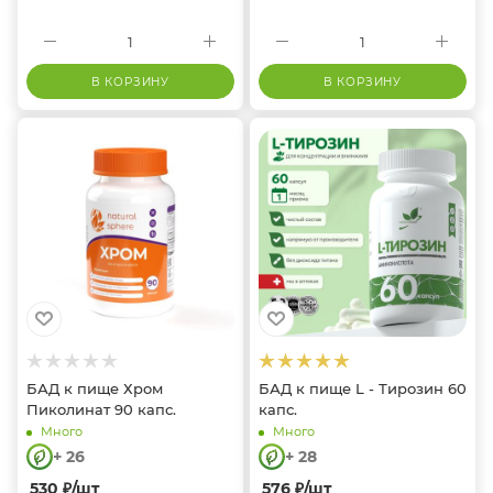
В КОРЗИНУ
В КОРЗИНУ
БАД к пище Хром
БАД к пище L - Тирозин 60
Пиколинат 90 капс.
капс.
Много
Много
+ 26
+ 28
530
₽
/шт
576
₽
/шт