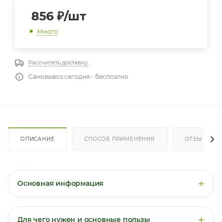
856
₽
/шт
Много
Рассчитать доставку
Самовывоз сегодня - бесплатно
ОПИСАНИЕ
СПОСОБ ПРИМЕНЕНИЯ
ОТЗЫВЫ
+
Основная информация
Таурин
— это серосодержащая аминокислота,
которая встречается в высоких концентрациях в
+
Для чего нужен и основные пользы
сердечной мышце, сетчатке глаза, мозге и скелетных