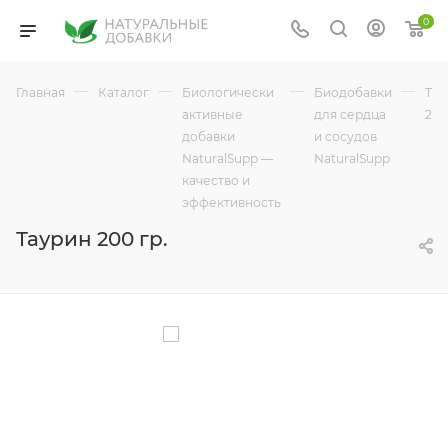
0
—
—
—
—
Главная
Каталог
Биологически
Биодобавки
Тау
активные
для сердца
200
добавки
и сосудов
NaturalSupp —
NaturalSupp
качество и
эффективность
Таурин 200 гр.