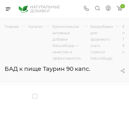
0
—
—
—
—
Главная
Каталог
Биологически
Биодобавки
БАД
активные
для
пи
добавки
здорового
Тау
NaturalSupp —
сна и
90
качество и
стресса
кап
эффективность
NaturalSupp
БАД к пище Таурин 90 капс.