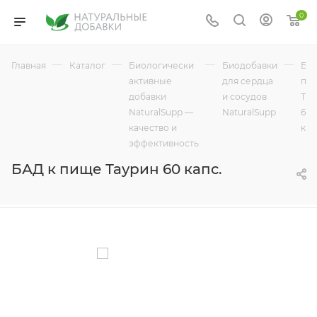
0
—
—
—
—
Главная
Каталог
Биологически
Биодобавки
БАД
активные
для сердца
пи
добавки
и сосудов
Тау
NaturalSupp —
NaturalSupp
60
качество и
кап
эффективность
БАД к пище Таурин 60 капс.