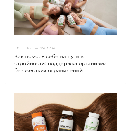
Покупатели отмечают, что глицинат цинка
действительно не вызывает побочных
эффектов со стороны ЖКТ, а видимые
результаты (чистая кожа, меньше простуд,
крепкие волосы) наступают через 3-4 недели
регулярного приёма.
ПОЛЕЗНОЕ
—
25.03.2026
Как помочь себе на пути к
стройности: поддержка организма
без жестких ограничений