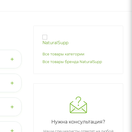
Все товары категории
+
Все товары бренда NaturalSupp
a
+
е. В
ности.
не
ергии,
 чем у
+
мять,
ная
Нужна консультация?
+
Наши специалисты ответят на любой