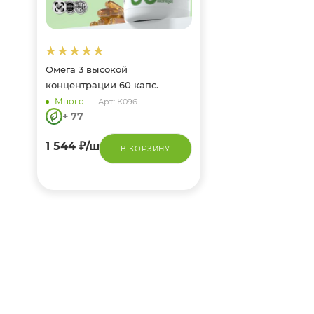
Омега 3 высокой
концентрации 60 капс.
Много
Арт.: К096
+ 77
1 544
₽
/шт
В КОРЗИНУ
Омега 3