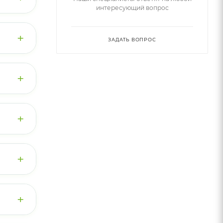
интересующий вопрос
т
 и
+
ервную
ожно
ЗАДАТЬ ВОПРОС
к
урса в
лости,
+
+
не
+
+