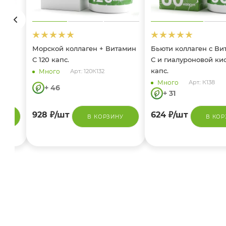
0
Морской коллаген + Витамин
Бьюти коллаген с В
С 120 капс.
С и гиалуроновой ки
капс.
Много
Арт.: 120К132
Много
Арт.: К138
+ 46
+ 31
928
₽
/шт
624
₽
/шт
НУ
В КОРЗИНУ
В КОР
Омега 3