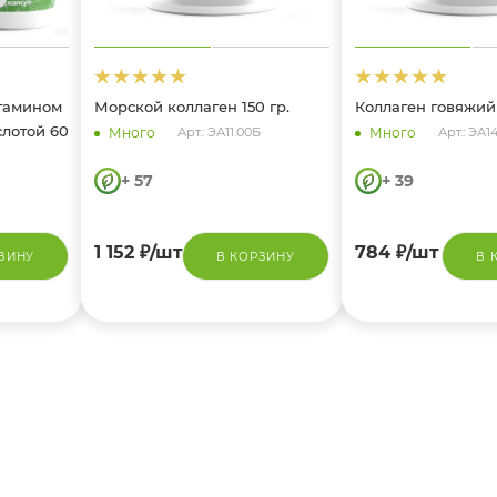
итамином
Морской коллаген 150 гр.
Коллаген говяжий 
слотой 60
Много
Много
Арт.: ЭА11.00Б
Арт.: ЭА1
+ 57
+ 39
1 152
₽
/шт
784
₽
/шт
ЗИНУ
В КОРЗИНУ
В 