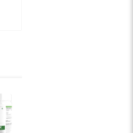
жку и
елка
Добавка
ей и
ля