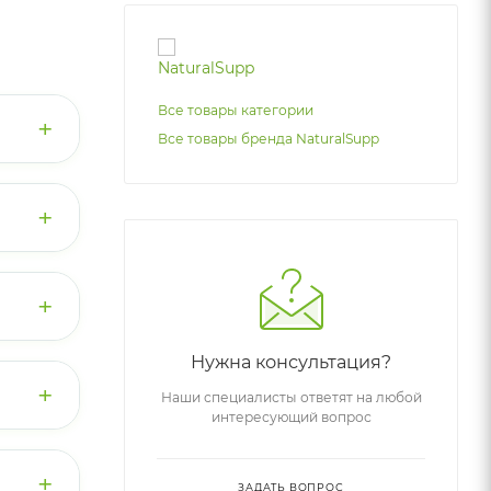
Все товары категории
+
Все товары бренда NaturalSupp
 С.
ние
+
.
+
лей,
Нужна консультация?
есса.
+
Наши специалисты ответят на любой
льно
бщего
интересующий вопрос
).
.
1 г
+
ЗАДАТЬ ВОПРОС