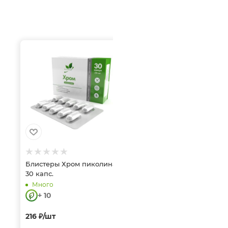
Блистеры Хром пиколинат
30 капс.
Много
+ 10
216
₽
/шт