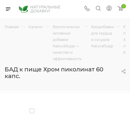
0
—
—
—
—
Главная
Каталог
Биологически
Биодобавки
БАД
активные
для сердца
пи
добавки
и сосудов
Хр
NaturalSupp —
NaturalSupp
пик
качество и
60 
эффективность
БАД к пище Хром пиколинат 60
капс.