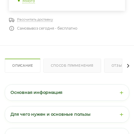
Много
Рассчитать доставку
Самовывоз сегодня - бесплатно
ОПИСАНИЕ
СПОСОБ ПРИМЕНЕНИЯ
ОТЗЫВЫ
+
Основная информация
Хром в форме пиколината
— это органическое
соединение трёхвалентного хрома с пиколиновой
+
Для чего нужен и основные пользы
кислотой. Такая форма обладает высокой
биодоступностью и стабильностью, позволяя хрому
Хром — важный микроэлемент, участвующий в
легко проникать в клетки. Одна капсула содержит
углеводном и жировом обмене. Основные
200 мкг элементарного хрома — это 400% от