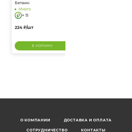
Бетаин
Гидрохлорид 60 капс.
Много
Много
+ 11
+ 23
224
₽
/шт
472
₽
/шт
В КОРЗИНУ
В КОРЗИНУ
Омега 3
О КОМПАНИИ
ДОСТАВКА И ОПЛАТА
СОТРУДНИЧЕСТВО
КОНТАКТЫ