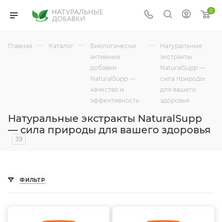
0
—
—
—
Главная
Каталог
Биологически
Натуральные
активные
экстракты
добавки
NaturalSupp —
NaturalSupp —
сила природы
качество и
для вашего
эффективность
здоровья
Натуральные экстракты NaturalSupp
— сила природы для вашего здоровья
39
ФИЛЬТР