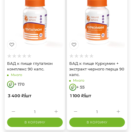
БАД к пище глутатион
БАД к пище Куркумин +
комплекс 90 капс.
экстракт черного перца 90
капс.
Много
Много
+ 170
+ 55
3 400
₽
/шт
1 100
₽
/шт
В КОРЗИНУ
В КОРЗИНУ