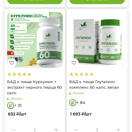
БАД к пище Куркумин +
БАД к пище Глутатион
экстракт черного перца 60
комплекс 60 капс. веган
капс
Много
Много
+ 84
+ 31
632
₽
/шт
1 693
₽
/шт