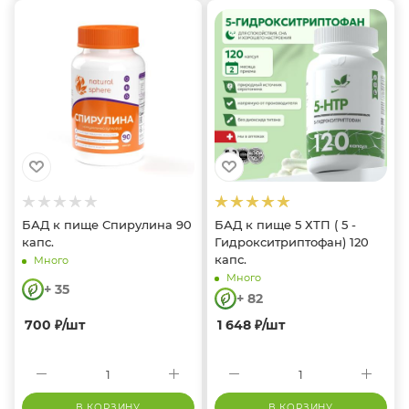
БАД к пище Спирулина 90
БАД к пище 5 ХТП ( 5 -
капс.
Гидрокситриптофан) 120
капс.
Много
Много
+ 35
+ 82
700
₽
/шт
1 648
₽
/шт
В КОРЗИНУ
В КОРЗИНУ