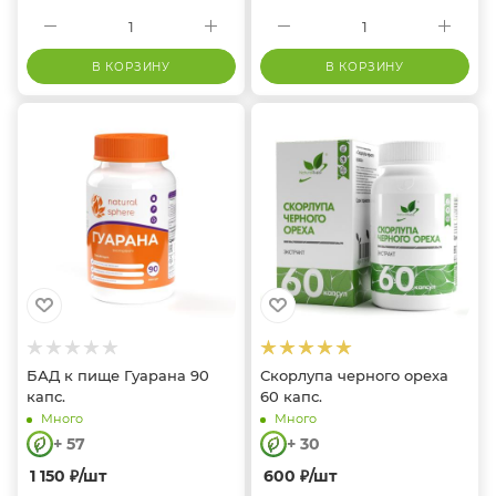
В КОРЗИНУ
В КОРЗИНУ
БАД к пище Гуарана 90
Скорлупа черного ореха
капс.
60 капс.
Много
Много
+ 57
+ 30
1 150
₽
/шт
600
₽
/шт