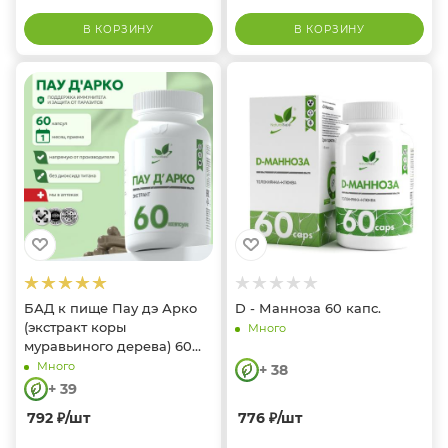
В КОРЗИНУ
В КОРЗИНУ
БАД к пище Пау дэ Арко
D - Манноза 60 капс.
(экстракт коры
Много
муравьиного дерева) 60
капс.
Много
+ 38
+ 39
792
₽
/шт
776
₽
/шт