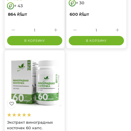
+ 30
+ 43
864
₽
/шт
600
₽
/шт
В КОРЗИНУ
В КОРЗИНУ
Экстракт виноградных
косточек 60 капс.