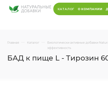
КАТАЛОГ
О КОМПАНИИ
—
—
Главная
Каталог
Биологически активные добавки Natura
эффективность
БАД к пище L - Тирозин 60