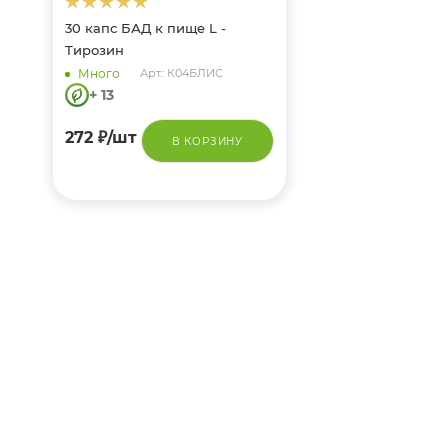
30 капс БАД к пище L -
Тирозин
Много
Арт.: К04БЛИС
+ 13
272
₽
/шт
В КОРЗИНУ
Омега 3