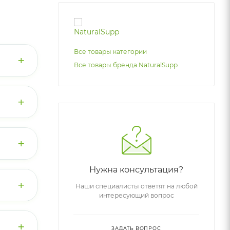
Все товары категории
+
Все товары бренда NaturalSupp
ляется
в и
+
я
+
кающим
.
ию,
 L-
Нужна консультация?
т
+
 к
Наши специалисты ответят на любой
интересующий вопрос
ажной
0 мг.
тому
гая
+
но
ЗАДАТЬ ВОПРОС