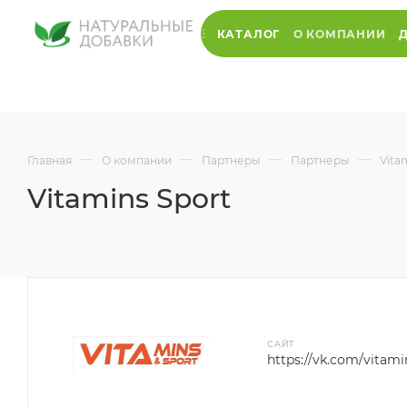
КАТАЛОГ
О КОМПАНИИ
—
—
—
—
Главная
О компании
Партнеры
Партнеры
Vita
Vitamins Sport
САЙТ
https://vk.com/vitami