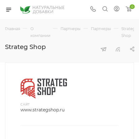
0
—
—
—
—
Главная
О
Партнеры
Партнеры
Strateg
компании
Shop
Strateg Shop
САЙТ
www.strategshop.ru