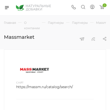
0
—
—
—
—
Главная
О
Партнеры
Партнеры
Massmar
компании
Massmarket
САЙТ
https://massm.ru/catalog/search/