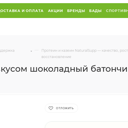
ДОСТАВКА И ОПЛАТА
АКЦИИ
БРЕНДЫ
БАДЫ
СПОРТИВ
—
оддержка
Протеин и казеин NaturalSupp — качество, рос
восстановление
вкусом шоколадный батончи
ОТЛОЖИТЬ