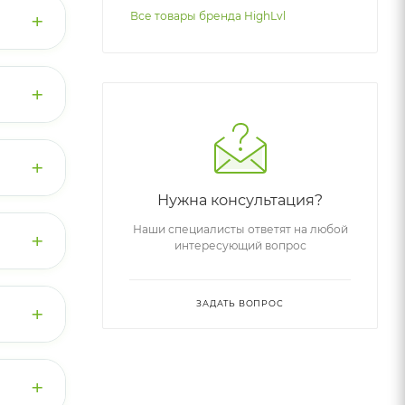
+
Все товары бренда HighLvl
.
+
вое
 (30–
+
 утром
Нужна консультация?
Наши специалисты ответят на любой
+
ская
интересующий вопрос
ма).
ЗАДАТЬ ВОПРОС
+
м
ышц.
+
и