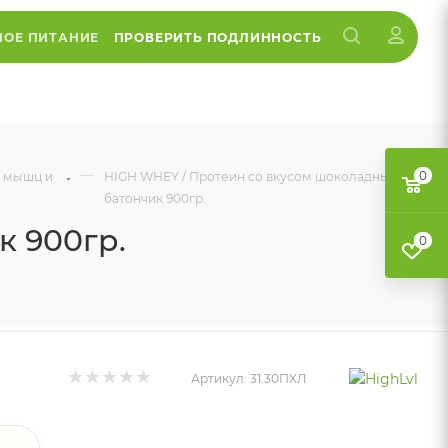
НОЕ ПИТАНИЕ
ПРОВЕРИТЬ ПОДЛИННОСТЬ
—
0
т мышц и
HIGH WHEY / Протеин со вкусом шоколадный
батончик 900гр.
к 900гр.
0
Артикул:
31.30ПХЛ