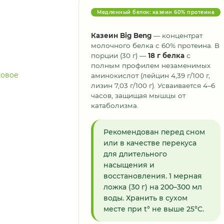
Медленный белок: казеин 60% протеина
Казеин Big Beng
— концентрат
молочного белка с 60% протеина. В
порции (30 г) —
18 г белка
с
полным профилем незаменимых
аминокислот (лейцин 4,39 г/100 г,
лизин 7,03 г/100 г). Усваивается 4–6
часов, защищая мышцы от
катаболизма.
Рекомендован перед сном
или в качестве перекуса
для длительного
насыщения и
восстановления. 1 мерная
ложка (30 г) на 200–300 мл
воды. Хранить в сухом
месте при t° не выше 25°C.