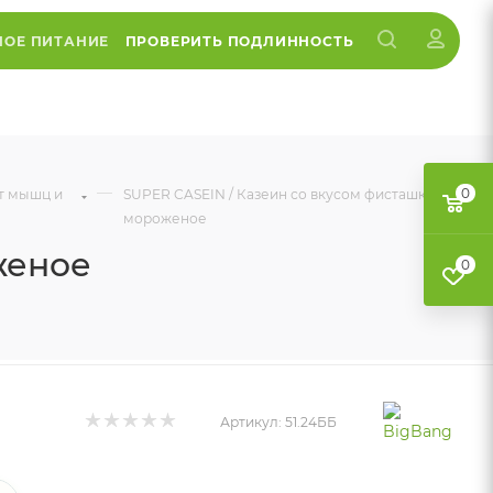
НОЕ ПИТАНИЕ
ПРОВЕРИТЬ ПОДЛИННОСТЬ
—
0
ст мышц и
SUPER CASEIN / Казеин со вкусом фисташковое
мороженое
женое
0
Артикул:
51.24ББ