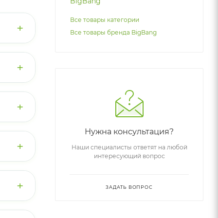
Все товары категории
+
Все товары бренда BigBang
+
ульфам
+
Нужна консультация?
ами
льного
+
Наши специалисты ответят на любой
интересующий вопрос
йкере
ого
+
ЗАДАТЬ ВОПРОС
4 часа.