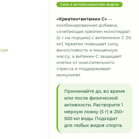
Сила и антиоксидантная защита
«Креатин+витамин С»
—
комбинированная добавка,
сочетающая креатин моногидрат
(4 г на порцию) с витамином С (10
мг). Креатин повышает силу,
выносливость и мышечную
массу, а витамин С защищает
клетки от окислительного
стресса и поддерживает
иммунитет.
Принимайте до, во время
или после физической
активности. Растворите 1
мерную ложку (5 г) в 250–
500 мл воды. Подходит
для любых видов спорта.