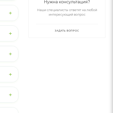
Нужна консультация?
кус и
т
Наши специалисты ответят на любой
+
т
интересующий вопрос
я
ЗАДАТЬ ВОПРОС
+
ния:
ых
еатина
ься с
ь.
+
рту
+
гда
и в
в
ичение
+
у.
КТ.