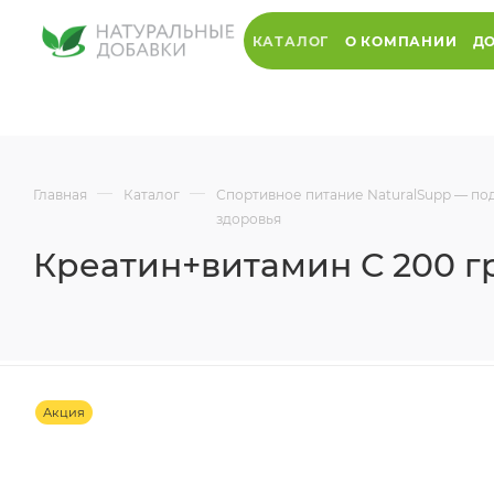
КАТАЛОГ
О КОМПАНИИ
ДО
—
—
Главная
Каталог
Спортивное питание NaturalSupp — по
здоровья
Креатин+витамин С 200 гр
Акция