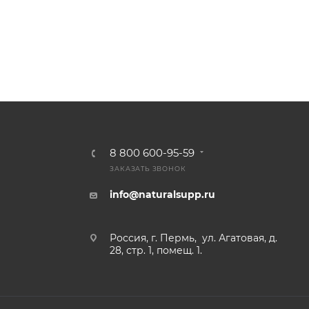
меньше воды.
ратуры, полное
Не использовать кипяток. Оптимальная
х добавок. Заметил, что выносливость выросла, мышцы стал
 активном
температура 20–25°C.
После вскрытия хранить плотно закрытым в
сухом месте.
купатели отмечают удобство комбинации, хороший вкус и
Хранить при температуре не выше 25°C,
влажности не более 75%.
8 800 600-95-59
ЗАКАЗАТЬ ЗВОНОК
астители. Цвет и внешний вид могут незначительно отличат
info@naturalsupp.ru
Россия, г. Пермь, ул. Агатовая, д.
28, стр. 1, помещ. 1.