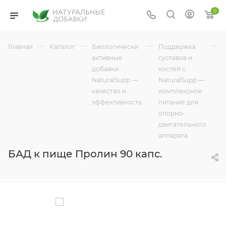
0
—
—
—
—
Главная
Каталог
Биологически
Поддержка
активные
суставов и
добавки
костей с
NaturalSupp —
NaturalSupp —
качество и
комплексное
эффективность
питание для
опорно-
двигательного
аппарата
БАД к пище Пролин 90 капс.