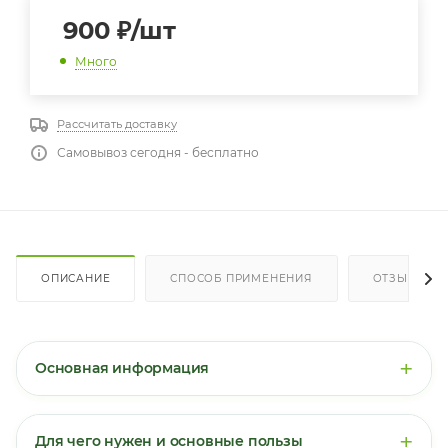
900
₽
/шт
Много
Рассчитать доставку
Самовывоз сегодня - бесплатно
ОПИСАНИЕ
СПОСОБ ПРИМЕНЕНИЯ
ОТЗЫВЫ
+
Основная информация
L-пролин
— это вторичная аминокислота, которая
составляет около 13-15% всех аминокислот в
+
Для чего нужен и основные пользы
молекуле коллагена. Она придаёт коллагеновым