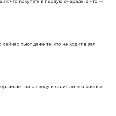
х: что покупать в первую очередь, а что —
курсами»
хом месте (срок
Не теряет свойств при правильном хра
не выше 25°C
Плотно закрывать упаковку после
азывать ещё»
использования
 сейчас пьют даже те, кто не ходит в зал
хлорид отмечают за повышение силы, выносливости и
ерживает ли он воду и стоит ли его бояться