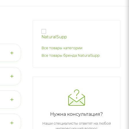
Все товары категории
+
Все товары бренда NaturalSupp
ных
+
 Он
+
, что
Нужна консультация?
ольше
+
Наши специалисты ответят на любой
после
ли на
интересующий вопрос