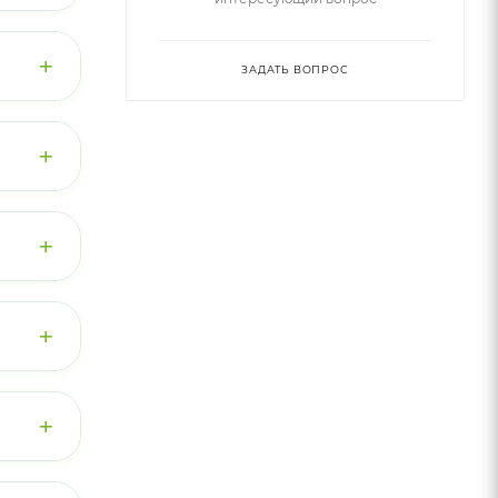
ся
+
ЗАДАТЬ ВОПРОС
ляет
+
очного
+
 его
+
+