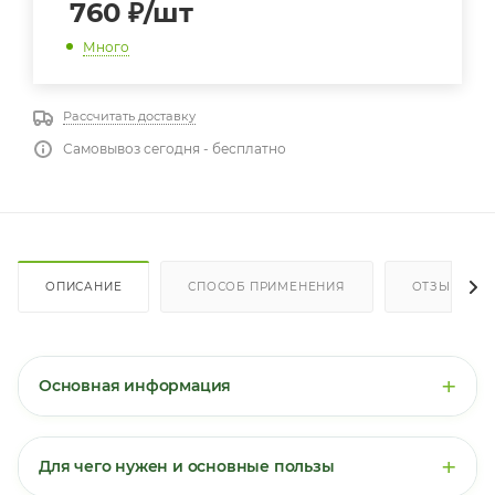
760
₽
/шт
Много
Рассчитать доставку
Самовывоз сегодня - бесплатно
ОПИСАНИЕ
СПОСОБ ПРИМЕНЕНИЯ
ОТЗЫВЫ
+
Основная информация
Калий + Магний цитрат
— это комбинированная
добавка, содержащая два важнейших электролита в
+
Для чего нужен и основные пользы
хорошо усваиваемой цитратной форме. Калий и
магний работают синергически: они участвуют в