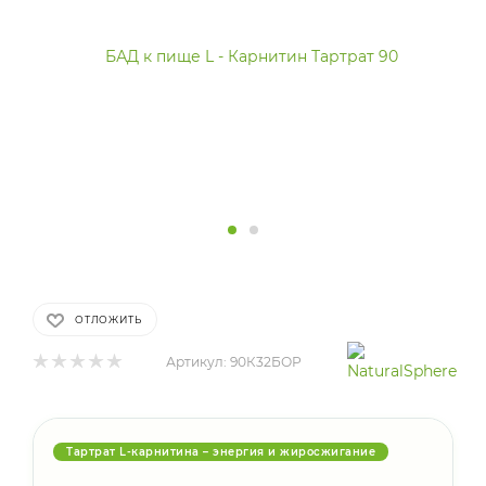
ОТЛОЖИТЬ
Артикул:
90К32БОР
Тартрат L-карнитина – энергия и жиросжигание