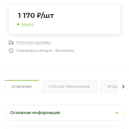
1 170
₽
/шт
Много
Рассчитать доставку
Самовывоз сегодня - бесплатно
ОПИСАНИЕ
СПОСОБ ПРИМЕНЕНИЯ
ОТЗЫВЫ
+
Основная информация
Гинкго билоба + экстракт элеутерококка
— это
комбинированная добавка для поддержки