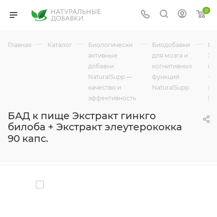
0
—
—
—
—
Главная
Каталог
Биологически
Биодобавки
БА
активные
для мозга и
Эк
добавки
когнитивных
ги
NaturalSupp —
функций
+ 
качество и
NaturalSupp
эл
эффективность
90 
БАД к пище Экстракт гинкго
билоба + Экстракт элеутерококка
90 капс.