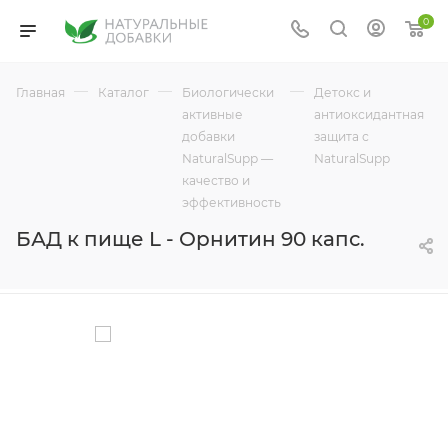
0
—
—
—
—
Главная
Каталог
Биологически
Детокс и
активные
антиоксидантная
добавки
защита с
NaturalSupp —
NaturalSupp
качество и
эффективность
БАД к пище L - Орнитин 90 капс.