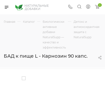
0
—
—
—
—
Главная
Каталог
Биологически
Детокс и
активные
антиоксидантная
добавки
защита с
NaturalSupp —
NaturalSupp
качество и
эффективность
БАД к пище L - Карнозин 90 капс.